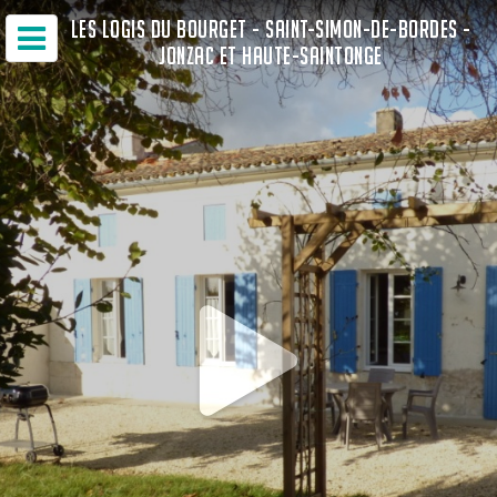
LES LOGIS DU BOURGET - SAINT-SIMON-DE-BORDES -
JONZAC ET HAUTE-SAINTONGE