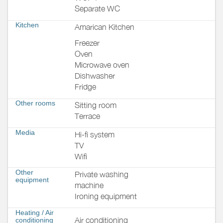
Separate WC
Kitchen
Amarican Kitchen
Freezer
Oven
Microwave oven
Dishwasher
Fridge
Other rooms
Sitting room
Terrace
Media
Hi-fi system
TV
Wifi
Other
Private washing
equipment
machine
Ironing equipment
Heating / Air
Air conditioning
conditioning