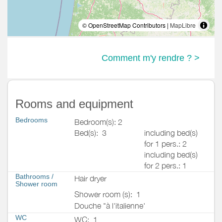
© OpenStreetMap Contributors |
MapLibre
Comment m'y rendre ? >
Rooms and equipment
Bedrooms
Bedroom(s): 2
Bed(s):
3
including bed(s)
for 1 pers.: 2
including bed(s)
for 2 pers.: 1
Bathrooms
/
Hair dryer
Shower room
Shower room (s):
1
Douche "à l'italienne'
WC
WC:
1